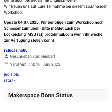
gerne auch bei Bedarf mit Englisch weiter.
Wir freuen uns auf Eure Teilnahme bei diesem spannenden
Workshop.
Update 04.07.2023: Wir benötigen zum Workshop noch
Schösser zum üben. Bitte meldet Euch bei
Lockpicking_MSB (at) protonmail.com wenn Ihr weche
zur Verfügung stellen könnt
Details
ratucasino88
Geschrieben von:
Heribert
Veröffentlicht: 10. Juni 2023
judislots
ratu77
Makerspace Bonn Status