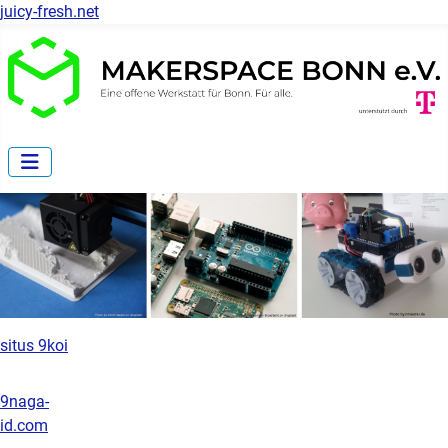
juicy-fresh.net
situs 9koi
9naga-
id.com