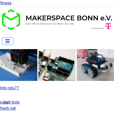
9naga
link ratu77
juicy-
judi bola
fresh.net