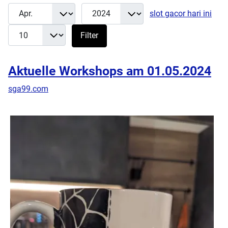
Monat
Jahr
Anz
Filter
slot gacor hari ini
Filter
Aktuelle Workshops am 01.05.2024
sga99.com