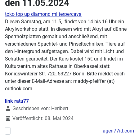
den 11.05.2024
toko top up diamond ml terpercaya
Diesen Samstag, am 11.5, findet von 14 bis 16 Uhr ein
Akrylworkshop statt. In diesem wird mit Akryl auf dünne
Sperrholzplatten gemalt und anschließend, mit
verschiedenen Spachtel- und Pinseltechniken, Tiere auf
den Hintergrund aufgetragen. Dabei wird mit Licht und
Schatten gearbeitet. Der Kurs kostet 15€ und findet im
Kulturzentrum altes Rathaus in Oberkassel statt:
Königswinterer Str. 720, 53227 Bonn. Bitte meldet euch
unter dieser E-Mail-Adresse an: maddy-pfeiffer (at)
outlook.com .
Details
link ratu77
Geschrieben von:
Heribert
Veröffentlicht: 08. Mai 2024
agen77id.com
Vorheriger Beitrag: Stick/Nähworkshop am 11.05.2024