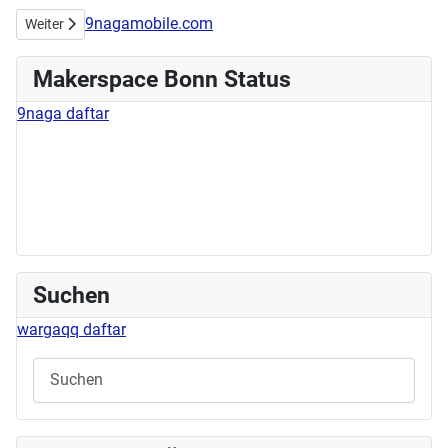
9nagamobile.com
Nächster Beitrag: Stick/Nähworkshop am 11.05.2024
Weiter
Makerspace Bonn Status
9naga daftar
Suchen
wargaqq daftar