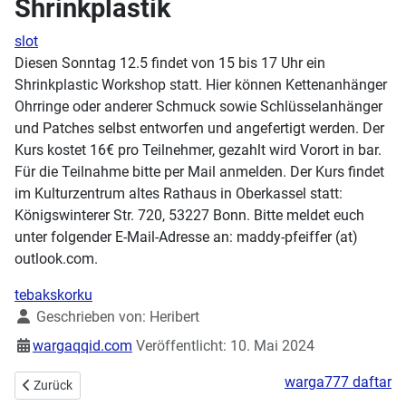
Shrinkplastik
slot
Diesen Sonntag 12.5 findet von 15 bis 17 Uhr ein
Shrinkplastic Workshop statt. Hier können Kettenanhänger
Ohrringe oder anderer Schmuck sowie Schlüsselanhänger
und Patches selbst entworfen und angefertigt werden. Der
Kurs kostet 16€ pro Teilnehmer, gezahlt wird Vorort in bar.
Für die Teilnahme bitte per Mail anmelden. Der Kurs findet
im Kulturzentrum altes Rathaus in Oberkassel statt:
Königswinterer Str. 720, 53227 Bonn. Bitte meldet euch
unter folgender E-Mail-Adresse an: maddy-pfeiffer (at)
outlook.com.
tebakskorku
Details
Geschrieben von:
Heribert
wargaqqid.com
Veröffentlicht: 10. Mai 2024
warga777 daftar
Vorheriger Beitrag: Workshop am Sonntag:
Zurück