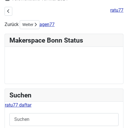
ratu77
Vorheriger Beitrag: Stick- & Nähworkshop am 02.06.2024
Zurück
agen77
Nächster Beitrag: Workshop am Sonntag: Shrinkplastik
Weiter
Makerspace Bonn Status
Suchen
ratu77 daftar