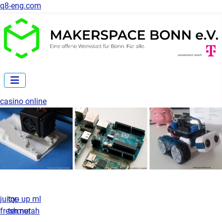
q8-eng.com
casino online
juicy-
top up ml
fresh.net
termurah