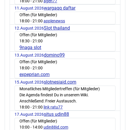
18:00
- 21:00
agen77
wargaqq daftar
11.August.2026
Offen (für Mitglieder)
18:00
- 21:00
applenewss
Slot thailand
12.August.2026
Offen (für Mitglieder)
18:30
- 21:00
9naga slot
domino99
13.August.2026
Offen (für Mitglieder)
18:00
- 21:00
expeprian.com
slotnesiaid.com
15.August.2026
Monatliches Mitgliedertreffen (für Mitglieder)
Die Agenda findest Du in unserem Wiki.
Anschließend: Freier Austausch.
18:00
- 21:00
link ratu77
situs udin88
17.August.2026
Offen (für Mitglieder)
10:00
- 14:00
udin88id.com