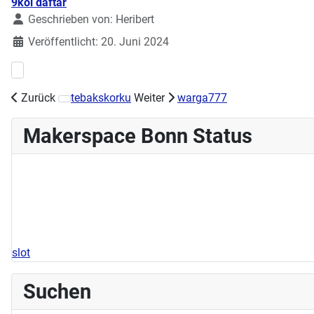
Details
9koi daftar
Geschrieben von:
Heribert
Veröffentlicht: 20. Juni 2024
Vorheriger Beitrag: Workshops zur Demystifizierung IT
Zurück
tebakskorku
Weiter
warga777
Nächster Beitrag: Workshop Tassen designen am 23.06.
Makerspace Bonn Status
slot
Suchen