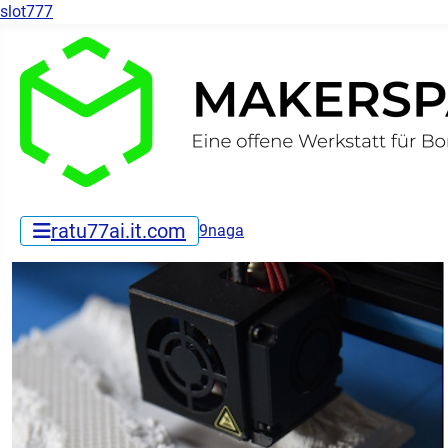
slot777
ratu77ai.it.com
9naga