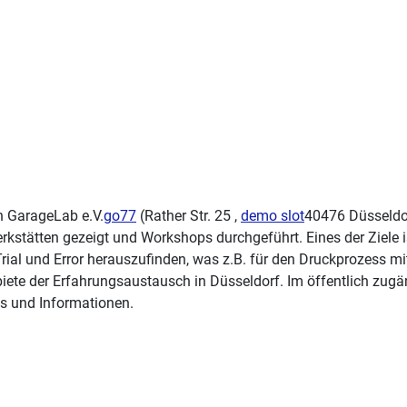
on
GarageLab e.V.
go77
(
Rather Str. 25
,
demo slot
40476 Düsseldo
rkstätten gezeigt und Workshops durchgeführt. Eines der Ziele 
Trial und Error herauszufinden, was z.B. für den Druckprozess mit
 biete der Erfahrungsaustausch in Düsseldorf.
Im öffentlich zug
s und Informationen.