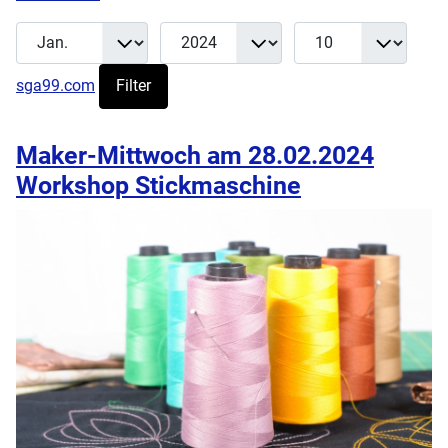
Monat
Jahr
Anzeige #
Filter
sga99.com
Filter
Maker-Mittwoch am 28.02.2024
Workshop Stickmaschine