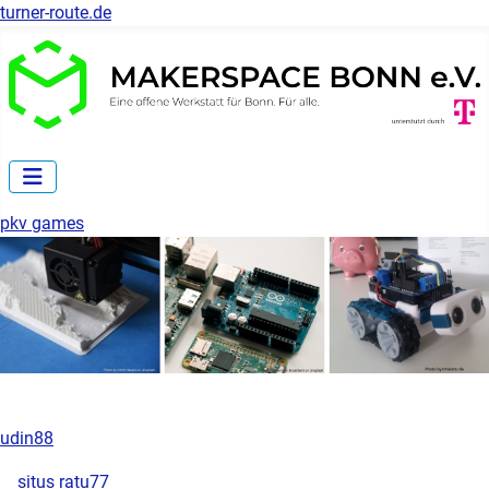
turner-route.de
pkv games
udin88
situs ratu77