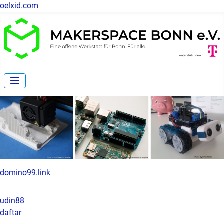
oelxid.com
domino99.link
udin88
daftar