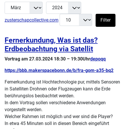
Monat
Jahr
Filter
Anzeige #
zusterschapcollective.com
Filter
Fernerkundung, Was ist das?
Erdbeobachtung via Satellit
Vortrag am 27.03.2024 18:30 – 19:30Uhr
depoqq
https://bbb.makerspacebonn.de/b/fra-gom-a35-bq2
Fernerkundung ist Hochtechnologie pur, mittels Sensoren
in Satelliten Drohnen oder Flugzeugen kann die Erde
berührungslos beobachtet werden.
In dem Vortrag sollen verschiedene Anwendungen
vorgestellt werden.
Welcher Rahmen ist möglich und wer sind die Player?
In etwa 45 Minuten soll in diesen Bereich eingeführt