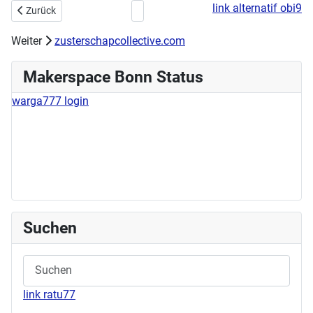
link alternatif obi9
Vorheriger Beitrag: Stick- & Nähworkshop am 02.06.2024
Nächster Beitrag: Workshop am Sonntag:
Zurück
Weiter
zusterschapcollective.com
Makerspace Bonn Status
warga777 login
Suchen
link ratu77