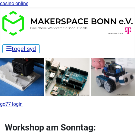
casino online
togel syd
go77 login
Workshop am Sonntag: