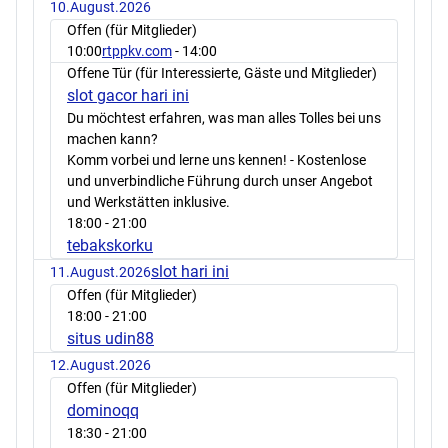
10.August.2026
Offen (für Mitglieder)
10:00
rtppkv.com
- 14:00
Offene Tür (für Interessierte, Gäste und Mitglieder)
slot gacor hari ini
Du möchtest erfahren, was man alles Tolles bei uns
machen kann?
Komm vorbei und lerne uns kennen! - Kostenlose
und unverbindliche Führung durch unser Angebot
und Werkstätten inklusive.
18:00
- 21:00
tebakskorku
slot hari ini
11.August.2026
Offen (für Mitglieder)
18:00
- 21:00
situs udin88
12.August.2026
Offen (für Mitglieder)
dominoqq
18:30
- 21:00