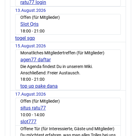
ratu77 login
13.August.2026
Offen (für Mitglieder)
Slot Qris
18:00
- 21:00
togel sgp
15.August.2026
Monatliches Mitgliedertreffen (für Mitglieder)
agen77 daftar
Die Agenda findest Du in unserem Wiki.
Anschließend: Freier Austausch.
18:00
- 21:00
top up pake dana
17.August.2026
Offen (für Mitglieder)
situs ratu77
10:00
- 14:00
slot777
Offene Tür (für Interessierte, Gäste und Mitglieder)
Du möchtest erfahren, was man alles Tolles bei uns