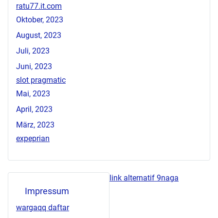
ratu77.it.com
Oktober, 2023
August, 2023
Juli, 2023
Juni, 2023
slot pragmatic
Mai, 2023
April, 2023
März, 2023
expeprian
link alternatif 9naga
Impressum
wargaqq daftar