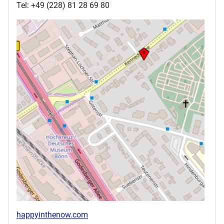
Tel: +49 (228) 81 28 69 80
happyinthenow.com