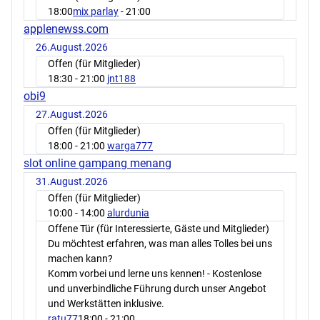
18:00
mix parlay
- 21:00
applenewss.com
26.August.2026
Offen (für Mitglieder)
18:30
- 21:00
jnt188
obi9
27.August.2026
Offen (für Mitglieder)
18:00
- 21:00
warga777
slot online gampang menang
31.August.2026
Offen (für Mitglieder)
10:00
- 14:00
alurdunia
Offene Tür (für Interessierte, Gäste und Mitglieder)
Du möchtest erfahren, was man alles Tolles bei uns
machen kann?
Komm vorbei und lerne uns kennen! - Kostenlose
und unverbindliche Führung durch unser Angebot
und Werkstätten inklusive.
ratu77
18:00
- 21:00