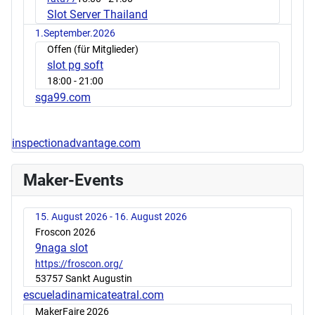
Slot Server Thailand
1.September.2026
Offen (für Mitglieder)
slot pg soft
18:00
- 21:00
sga99.com
inspectionadvantage.com
Maker-Events
15. August 2026 - 16. August 2026
Froscon 2026
9naga slot
https://froscon.org/
53757 Sankt Augustin
escueladinamicateatral.com
MakerFaire 2026