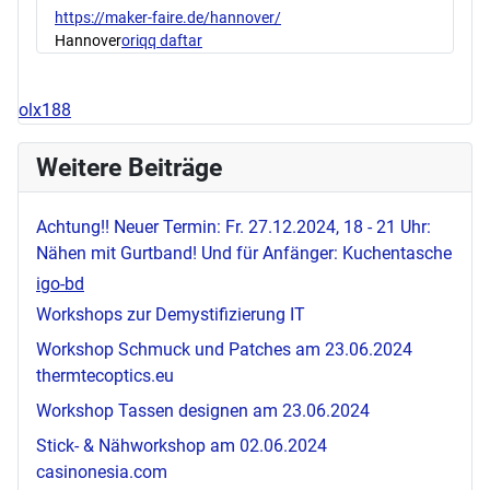
https://maker-faire.de/hannover/
Hannover
oriqq daftar
olx188
Weitere Beiträge
Achtung!! Neuer Termin: Fr. 27.12.2024, 18 - 21 Uhr:
Nähen mit Gurtband! Und für Anfänger: Kuchentasche
igo-bd
Workshops zur Demystifizierung IT
Workshop Schmuck und Patches am 23.06.2024
thermtecoptics.eu
Workshop Tassen designen am 23.06.2024
Stick- & Nähworkshop am 02.06.2024
casinonesia.com