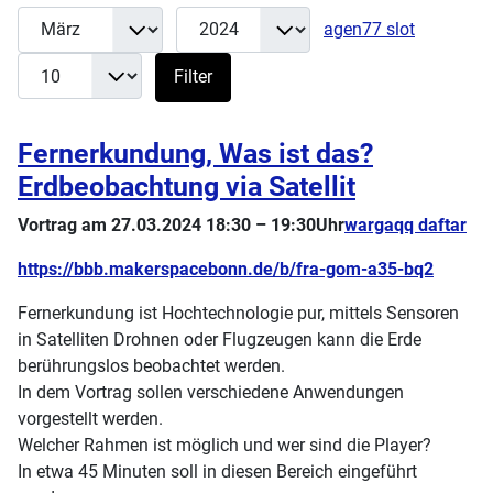
Monat
Jahr
Anzeige 
Filter
agen77 slot
Filter
Fernerkundung, Was ist das?
Erdbeobachtung via Satellit
Vortrag am 27.03.2024 18:30 – 19:30Uhr
wargaqq daftar
https://bbb.makerspacebonn.de/b/fra-gom-a35-bq2
Fernerkundung ist Hochtechnologie pur, mittels Sensoren
in Satelliten Drohnen oder Flugzeugen kann die Erde
berührungslos beobachtet werden.
In dem Vortrag sollen verschiedene Anwendungen
vorgestellt werden.
Welcher Rahmen ist möglich und wer sind die Player?
In etwa 45 Minuten soll in diesen Bereich eingeführt