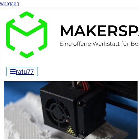
wargaqq
ratu77