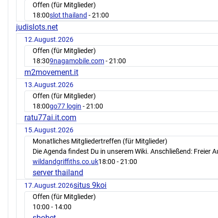
Offen (für Mitglieder)
18:00
slot thailand
- 21:00
judislots.net
12.August.2026
Offen (für Mitglieder)
18:30
9nagamobile.com
- 21:00
m2movement.it
13.August.2026
Offen (für Mitglieder)
18:00
go77 login
- 21:00
ratu77ai.it.com
15.August.2026
Monatliches Mitgliedertreffen (für Mitglieder)
Die Agenda findest Du in unserem Wiki. Anschließend: Freier 
wildandgriffiths.co.uk
18:00
- 21:00
server thailand
situs 9koi
17.August.2026
Offen (für Mitglieder)
10:00
- 14:00
sbobet