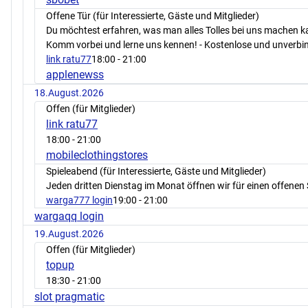
Offene Tür (für Interessierte, Gäste und Mitglieder)
Du möchtest erfahren, was man alles Tolles bei uns machen 
Komm vorbei und lerne uns kennen! - Kostenlose und unverbin
link ratu77
18:00
- 21:00
applenewss
18.August.2026
Offen (für Mitglieder)
link ratu77
18:00
- 21:00
mobileclothingstores
Spieleabend (für Interessierte, Gäste und Mitglieder)
Jeden dritten Dienstag im Monat öffnen wir für einen offenen 
warga777 login
19:00
- 21:00
wargaqq login
19.August.2026
Offen (für Mitglieder)
topup
18:30
- 21:00
slot pragmatic