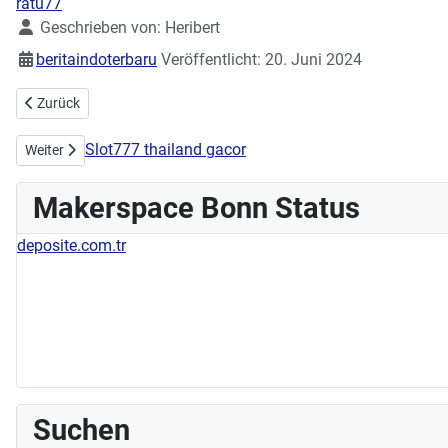
ratu77
Details
Geschrieben von:
Heribert
beritaindoterbaru
Veröffentlicht: 20. Juni 2024
Vorheriger Beitrag: Workshops zur Demystifizierung IT
Zurück
Slot777 thailand gacor
Nächster Beitrag: Workshop Tassen designen am 23.06.2024
Weiter
Makerspace Bonn Status
deposite.com.tr
Suchen