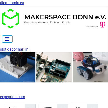
diemimmis.eu
slot gacor hari ini
expeprian.com
Monat
Jahr
Anzeige #
Filter