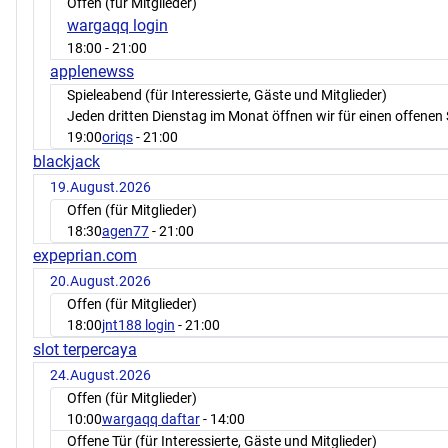
Offen (für Mitglieder)
wargaqq login
18:00
- 21:00
applenewss
Spieleabend (für Interessierte, Gäste und Mitglieder)
Jeden dritten Dienstag im Monat öffnen wir für einen offenen 
19:00
oriqs
- 21:00
blackjack
19.August.2026
Offen (für Mitglieder)
18:30
agen77
- 21:00
expeprian.com
20.August.2026
Offen (für Mitglieder)
18:00
jnt188 login
- 21:00
slot terpercaya
24.August.2026
Offen (für Mitglieder)
10:00
wargaqq daftar
- 14:00
Offene Tür (für Interessierte, Gäste und Mitglieder)