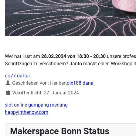
Wer hat Lust am
28.02.2024 von 18:30 - 20:30
unsere profes
Schriftzügen zu verschönern? Janto macht einen Workshop 
go77 daftar
Details
Geschrieben von:
Heribert
olx188 dana
Veröffentlicht: 27. Januar 2024
slot online gampang menang
happyinthenow.com
Makerspace Bonn Status