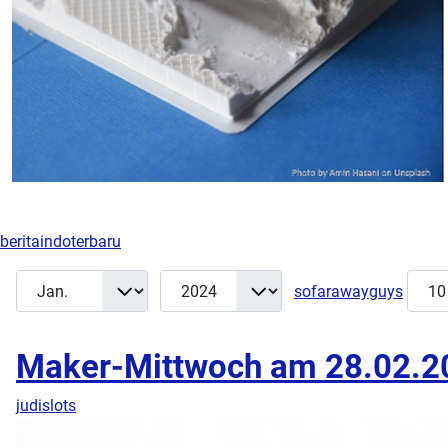
beritaindoterbaru
Monat
Jahr
Anzei
Filter
sofarawayguys
Maker-Mittwoch am 28.02.2
judislots