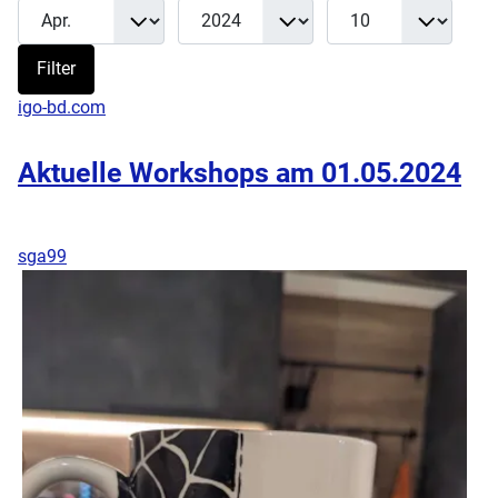
Monat
Jahr
Anzeige #
Filter
Filter
igo-bd.com
Aktuelle Workshops am 01.05.2024
sga99