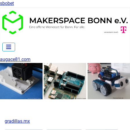
sbobet
augace81.com
gradillas.mx