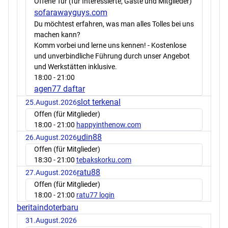
Offene Tür (für Interessierte, Gäste und Mitglieder)
sofarawayguys.com
Du möchtest erfahren, was man alles Tolles bei uns
machen kann?
Komm vorbei und lerne uns kennen! - Kostenlose
und unverbindliche Führung durch unser Angebot
und Werkstätten inklusive.
18:00
- 21:00
agen77 daftar
slot terkenal
25.August.2026
Offen (für Mitglieder)
18:00
- 21:00
happyinthenow.com
udin88
26.August.2026
Offen (für Mitglieder)
18:30
- 21:00
tebakskorku.com
ratu88
27.August.2026
Offen (für Mitglieder)
18:00
- 21:00
ratu77 login
beritaindoterbaru
31.August.2026