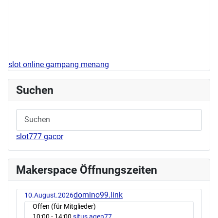
slot online gampang menang
Suchen
slot777 gacor
Makerspace Öffnungszeiten
domino99.link
10.August.2026
Offen (für Mitglieder)
10:00
- 14:00
situs agen77