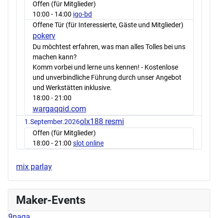
Offen (für Mitglieder)
10:00
- 14:00
igo-bd
Offene Tür (für Interessierte, Gäste und Mitglieder)
pokerv
Du möchtest erfahren, was man alles Tolles bei uns
machen kann?
Komm vorbei und lerne uns kennen! - Kostenlose
und unverbindliche Führung durch unser Angebot
und Werkstätten inklusive.
18:00
- 21:00
wargaqqid.com
olx188 resmi
1.September.2026
Offen (für Mitglieder)
18:00
- 21:00
slot online
mix parlay
Maker-Events
9naga