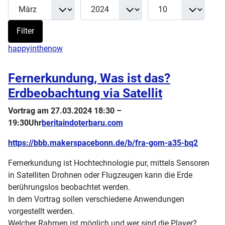
Monat
Jahr
Anzeige #
Filter
Filter
happyinthenow
Fernerkundung, Was ist das?
Erdbeobachtung via Satellit
Vortrag am 27.03.2024 18:30 –
19:30Uhr
beritaindoterbaru.com
https://bbb.makerspacebonn.de/b/fra-gom-a35-bq2
Fernerkundung ist Hochtechnologie pur, mittels Sensoren
in Satelliten Drohnen oder Flugzeugen kann die Erde
berührungslos beobachtet werden.
In dem Vortrag sollen verschiedene Anwendungen
vorgestellt werden.
Welcher Rahmen ist möglich und wer sind die Player?