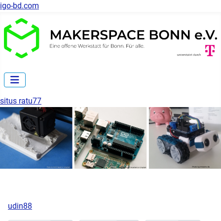
igo-bd.com
situs ratu77
udin88