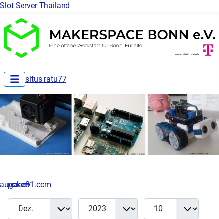
Slot Server Thailand
situs ratu77
augace81.com
pokerv
Monat
Jahr
Anzeige #
Filter