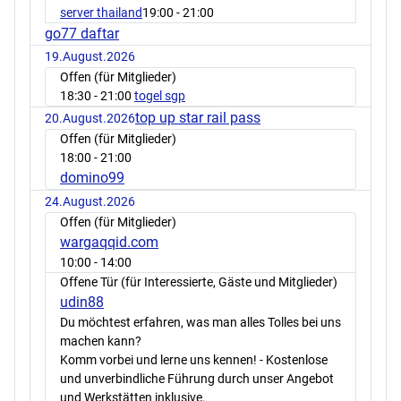
server thailand
19:00
- 21:00
go77 daftar
19.August.2026
Offen (für Mitglieder)
18:30
- 21:00
togel sgp
top up star rail pass
20.August.2026
Offen (für Mitglieder)
18:00
- 21:00
domino99
24.August.2026
Offen (für Mitglieder)
wargaqqid.com
10:00
- 14:00
Offene Tür (für Interessierte, Gäste und Mitglieder)
udin88
Du möchtest erfahren, was man alles Tolles bei uns
machen kann?
Komm vorbei und lerne uns kennen! - Kostenlose
und unverbindliche Führung durch unser Angebot
und Werkstätten inklusive.