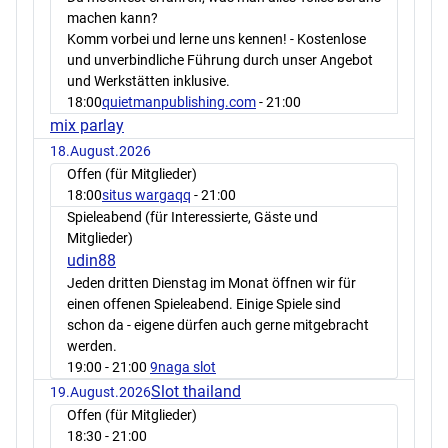
machen kann?
Komm vorbei und lerne uns kennen! - Kostenlose
und unverbindliche Führung durch unser Angebot
und Werkstätten inklusive.
18:00
quietmanpublishing.com
- 21:00
mix parlay
18.August.2026
Offen (für Mitglieder)
18:00
situs wargaqq
- 21:00
Spieleabend (für Interessierte, Gäste und
Mitglieder)
udin88
Jeden dritten Dienstag im Monat öffnen wir für
einen offenen Spieleabend. Einige Spiele sind
schon da - eigene dürfen auch gerne mitgebracht
werden.
19:00
- 21:00
9naga slot
Slot thailand
19.August.2026
Offen (für Mitglieder)
18:30
- 21:00