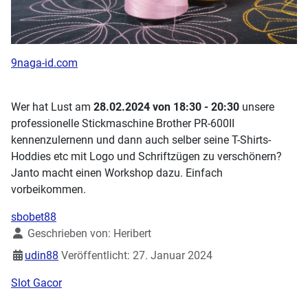
9naga-id.com
Wer hat Lust am
28.02.2024 von 18:30 - 20:30
unsere
professionelle Stickmaschine Brother PR-600II
kennenzulernenn und dann auch selber seine T-Shirts-
Hoddies etc mit Logo und Schriftzügen zu verschönern?
Janto macht einen Workshop dazu. Einfach
vorbeikommen.
sbobet88
Details
Geschrieben von:
Heribert
udin88
Veröffentlicht: 27. Januar 2024
Slot Gacor