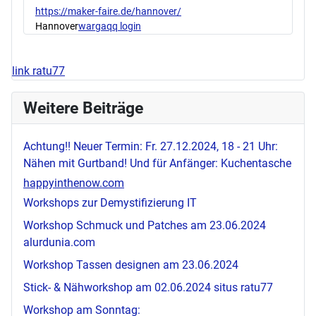
https://maker-faire.de/hannover/
Hannover
wargaqq login
link ratu77
Weitere Beiträge
Achtung!! Neuer Termin: Fr. 27.12.2024, 18 - 21 Uhr:
Nähen mit Gurtband! Und für Anfänger: Kuchentasche
happyinthenow.com
Workshops zur Demystifizierung IT
Workshop Schmuck und Patches am 23.06.2024
alurdunia.com
Workshop Tassen designen am 23.06.2024
Stick- & Nähworkshop am 02.06.2024
situs ratu77
Workshop am Sonntag: