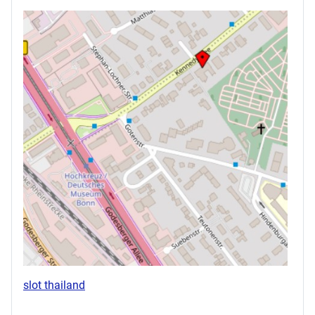
slot thailand