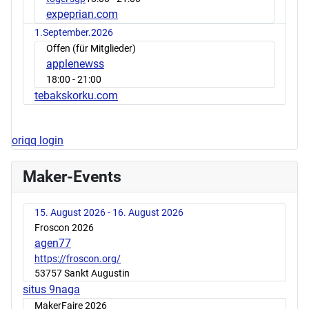
expeprian.com
1.September.2026
Offen (für Mitglieder)
applenewss
18:00
- 21:00
tebakskorku.com
oriqq login
Maker-Events
15. August 2026 - 16. August 2026
Froscon 2026
agen77
https://froscon.org/
53757 Sankt Augustin
situs 9naga
MakerFaire 2026