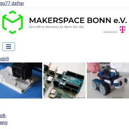
go77 daftar
obi9
q8-
eng