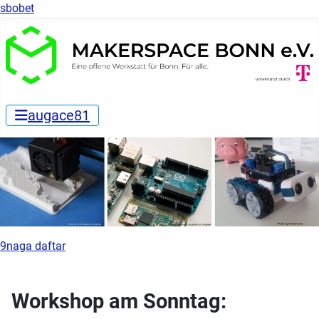
sbobet
augace81
9naga daftar
Workshop am Sonntag: