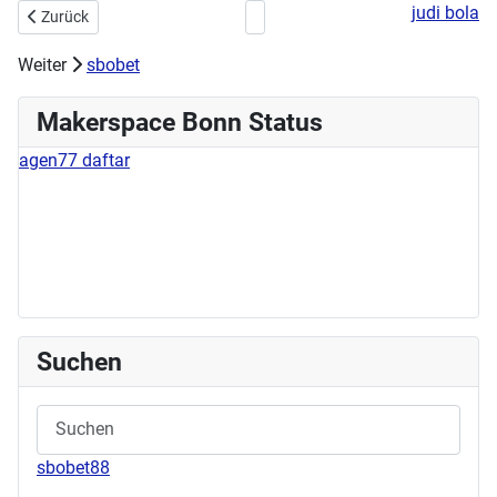
judi bola
Vorheriger Beitrag: Stick- & Nähworkshop am 02.06.2024
Nächster Beitrag: Workshop am Son
Zurück
Weiter
sbobet
Makerspace Bonn Status
agen77 daftar
Suchen
sbobet88