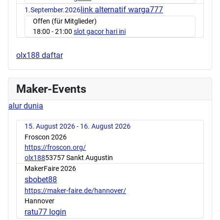
link alternatif warga777
1.September.2026
Offen (für Mitglieder)
18:00
- 21:00
slot gacor hari ini
olx188 daftar
Maker-Events
alur dunia
15. August 2026 - 16. August 2026
Froscon 2026
https://froscon.org/
olx188
53757 Sankt Augustin
MakerFaire 2026
sbobet88
https://maker-faire.de/hannover/
Hannover
ratu77 login