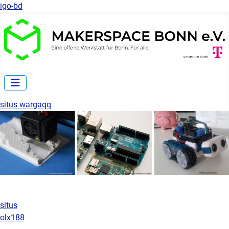
igo-bd
situs wargaqq
situs
olx188