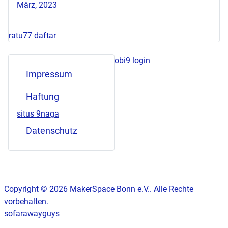
März, 2023
ratu77 daftar
obi9 login
Impressum
Haftung
situs 9naga
Datenschutz
Copyright © 2026 MakerSpace Bonn e.V.. Alle Rechte
vorbehalten.
sofarawayguys