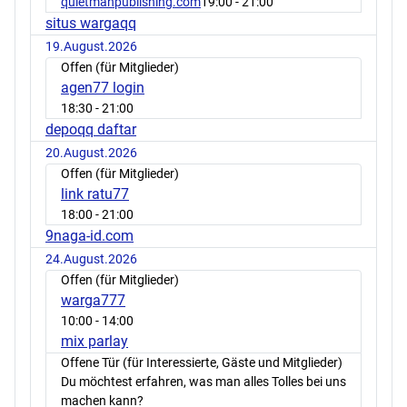
quietmanpublishing.com
19:00
- 21:00
situs wargaqq
19.August.2026
Offen (für Mitglieder)
agen77 login
18:30
- 21:00
depoqq daftar
20.August.2026
Offen (für Mitglieder)
link ratu77
18:00
- 21:00
9naga-id.com
24.August.2026
Offen (für Mitglieder)
warga777
10:00
- 14:00
mix parlay
Offene Tür (für Interessierte, Gäste und Mitglieder)
Du möchtest erfahren, was man alles Tolles bei uns
machen kann?