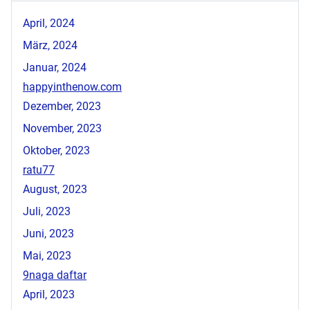
April, 2024
März, 2024
Januar, 2024
happyinthenow.com
Dezember, 2023
November, 2023
Oktober, 2023
ratu77
August, 2023
Juli, 2023
Juni, 2023
Mai, 2023
9naga daftar
April, 2023