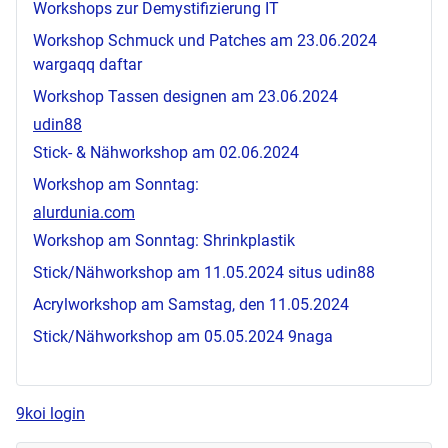
Workshops zur Demystifizierung IT
Workshop Schmuck und Patches am 23.06.2024
wargaqq daftar
Workshop Tassen designen am 23.06.2024
udin88
Stick- & Nähworkshop am 02.06.2024
Workshop am Sonntag:
alurdunia.com
Workshop am Sonntag: Shrinkplastik
Stick/Nähworkshop am 11.05.2024
situs udin88
Acrylworkshop am Samstag, den 11.05.2024
Stick/Nähworkshop am 05.05.2024
9naga
9koi login