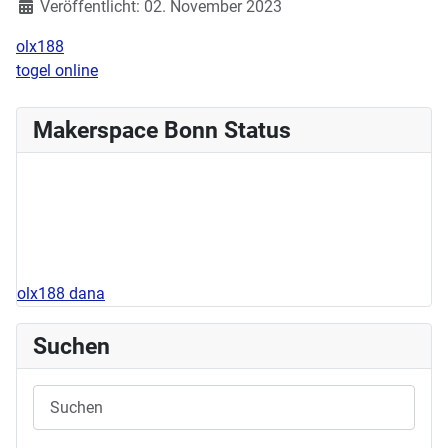
Veröffentlicht: 02. November 2023
olx188
togel online
Makerspace Bonn Status
olx188 dana
Suchen