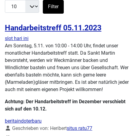
Filter
Handarbeitstreff 05.11.2023
slot hari ini
Am Sonntag, 5.11. von 10:00 - 14:00 Uhr, findet unser
monatlicher Handarbeitstreff statt. Da Sankt Martin
bevorsteht, werden wir Weckmänner backen und
Windlichter basteln und freuen uns über Gesellschaft. Wer
ebenfalls basteln möchte, kann sich gerne leere
(Marmeladen)gläser mitbringen. Es ist aber natürlich jeder
auch mit seinem eigenen Projekt willkommen!
Achtung: Der Handarbeitstreff im Dezember verschiebt
sich auf den 10.12.
beritaindoterbaru
Details
Geschrieben von:
Heribert
situs ratu77