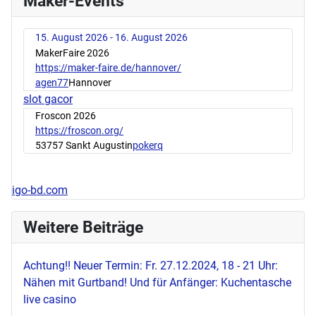
Maker-Events
15. August 2026 - 16. August 2026
MakerFaire 2026
https://maker-faire.de/hannover/
agen77
Hannover
slot gacor
Froscon 2026
https://froscon.org/
53757 Sankt Augustin
pokerq
igo-bd.com
Weitere Beiträge
Achtung!! Neuer Termin: Fr. 27.12.2024, 18 - 21 Uhr:
Nähen mit Gurtband! Und für Anfänger: Kuchentasche
live casino