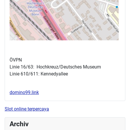
ÖVPN
Linie 16/63: Hochkreuz/Deutsches Museum
Linie 610/611: Kennedyallee
domino99.link
Slot online terpercaya
Archiv