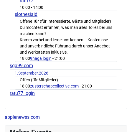
ratu77
10:00
- 14:00
slotnesiaid
Offene Tür (für Interessierte, Gäste und Mitglieder)
Du möchtest erfahren, was man alles Tolles bei uns
machen kann?
Komm vorbei und lerne uns kennen! - Kostenlose
und unverbindliche Führung durch unser Angebot
und Werkstätten inklusive.
18:00
9naga login
- 21:00
sga99.com
1.September.2026
Offen (für Mitglieder)
18:00
zusterschapcollective.com
- 21:00
ratu77 login
applenewss.com