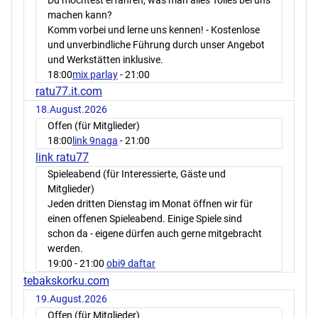
Du möchtest erfahren, was man alles Tolles bei uns
machen kann?
Komm vorbei und lerne uns kennen! - Kostenlose
und unverbindliche Führung durch unser Angebot
und Werkstätten inklusive.
18:00
mix parlay
- 21:00
ratu77.it.com
18.August.2026
Offen (für Mitglieder)
18:00
link 9naga
- 21:00
link ratu77
Spieleabend (für Interessierte, Gäste und
Mitglieder)
Jeden dritten Dienstag im Monat öffnen wir für
einen offenen Spieleabend. Einige Spiele sind
schon da - eigene dürfen auch gerne mitgebracht
werden.
19:00
- 21:00
obi9 daftar
tebakskorku.com
19.August.2026
Offen (für Mitglieder)