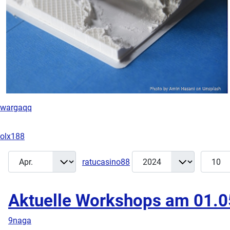
wargaqq
olx188
Monat
Jahr
Anzeige
Filter
ratucasino88
Aktuelle Workshops am 01.
9naga