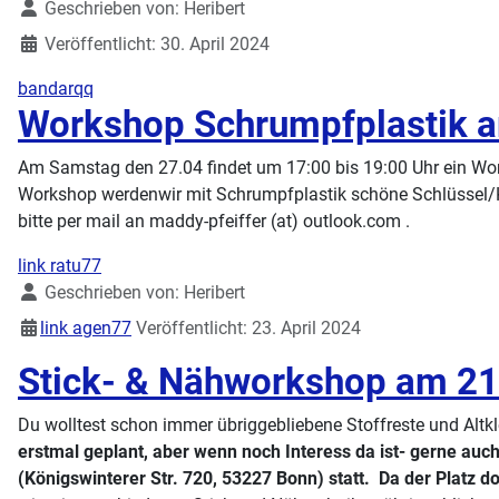
Geschrieben von:
Heribert
Veröffentlicht: 30. April 2024
bandarqq
Workshop Schrumpfplastik 
Am Samstag den 27.04 findet um 17:00 bis 19:00 Uhr ein Work
Workshop werdenwir mit Schrumpfplastik schöne Schlüssel/Ket
bitte per mail an maddy-pfeiffer (at) outlook.com .
link ratu77
Details
Geschrieben von:
Heribert
link agen77
Veröffentlicht: 23. April 2024
Stick- & Nähworkshop am 21
Du wolltest schon immer übriggebliebene Stoffreste und Alt
erstmal geplant, aber wenn noch Interess da ist- gerne au
(Königswinterer Str. 720, 53227 Bonn)
statt.
Da der Platz d