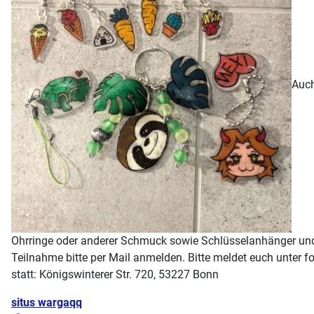
Auch
Ohrringe oder anderer Schmuck sowie Schlüsselanhänger und Pa
Teilnahme bitte per Mail anmelden. Bitte meldet euch unter f
statt: Königswinterer Str. 720, 53227 Bonn
Details
situs wargaqq