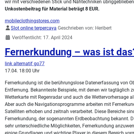
wir mit verschiedenen Stick und Nähtechniken übriggebliebe
Unkostenbeitrag für Material beträgt 8 EUR.
mobileclothingstores.com
Details
Slot online terpercaya
Geschrieben von:
Heribert
Veröffentlicht: 17. April 2024
Fernerkundung – was ist das
link alternatif go77
17.04. 18:00 Uhr
Fernerkundung ist die berührungslose Datenerfassung von Ob
Entfernung. Bekannteste Beispiele, mit denen wir tagtäglich zu
Wetterkarte mit Regenradar und auch die Wettervorhersage als
Aber auch die Navigationsprogramme arbeiten mit Fernerkun
Satelliten erhoben und zeitnah verarbeitet. Diese Bereiche sind
Fernerkundung, der sogenannten Erdbeobachtung bekannt. Dar
sehr unterschiedliche Möglichkeiten, Fernerkundung anzuwen
einige Grundlagen und wichtige Player in diesem Bereich vorg