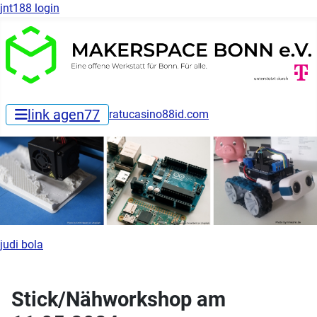
jnt188 login
link agen77
ratucasino88id.com
judi bola
Stick/Nähworkshop am