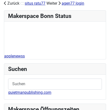
Zurück
situs ratu77
Weiter
agen77 login
Nächster Beitrag: Acrylworkshop am Samstag, den 11.05
Makerspace Bonn Status
applenewss
Suchen
quietmanpublishing.com
Makerspace Öffnungszeiten