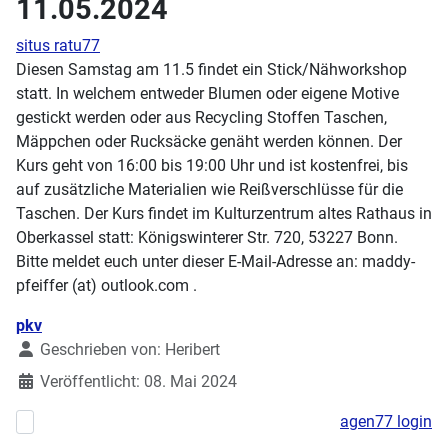
11.05.2024
situs ratu77
Diesen Samstag am 11.5 findet ein Stick/Nähworkshop
statt. In welchem entweder Blumen oder eigene Motive
gestickt werden oder aus Recycling Stoffen Taschen,
Mäppchen oder Rucksäcke genäht werden können. Der
Kurs geht von 16:00 bis 19:00 Uhr und ist kostenfrei, bis
auf zusätzliche Materialien wie Reißverschlüsse für die
Taschen. Der Kurs findet im Kulturzentrum altes Rathaus in
Oberkassel statt: Königswinterer Str. 720, 53227 Bonn.
Bitte meldet euch unter dieser E-Mail-Adresse an: maddy-
pfeiffer (at) outlook.com .
Details
pkv
Geschrieben von:
Heribert
Veröffentlicht: 08. Mai 2024
agen77 login
Vorheriger Beitrag: Workshop am Sonntag: Shrinkplastik