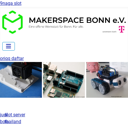
9naga slot
oriqq daftar
judi
slot server
bola
thailand