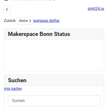
print24.ru
Vorheriger Beitrag: Stick- & Nähworkshop am 02.06.2024
Zurück
wargaqq daftar
Nächster Beitrag: Workshop am Sonntag: Shrinkplastik
Weiter
Makerspace Bonn Status
Suchen
mix parlay