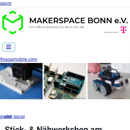
gacor
9nagamobile.com
gacor
slot gacor
Stick- & Nähworkshop am