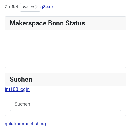
Zurück
q8-eng
Nächster Beitrag: Workshop am Sonntag:
Weiter
Makerspace Bonn Status
Suchen
jnt188 login
quietmanpublishing