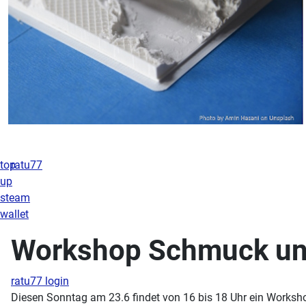
top
ratu77
up
steam
wallet
Workshop Schmuck un
ratu77 login
Diesen Sonntag am 23.6 findet von 16 bis 18 Uhr ein Worksh