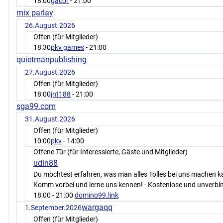
18:00
gacor
- 21:00
mix parlay
26.August.2026
Offen (für Mitglieder)
18:30
pkv games
- 21:00
quietmanpublishing
27.August.2026
Offen (für Mitglieder)
18:00
jnt188
- 21:00
sga99.com
31.August.2026
Offen (für Mitglieder)
10:00
pkv
- 14:00
Offene Tür (für Interessierte, Gäste und Mitglieder)
udin88
Du möchtest erfahren, was man alles Tolles bei uns machen 
Komm vorbei und lerne uns kennen! - Kostenlose und unverbin
18:00
- 21:00
domino99.link
wargaqq
1.September.2026
Offen (für Mitglieder)