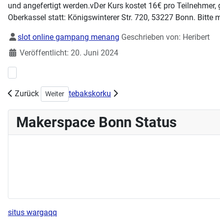
und angefertigt werden.vDer Kurs kostet 16€ pro Teilnehmer, g
Oberkassel statt: Königswinterer Str. 720, 53227 Bonn. Bitte 
Details
slot online gampang menang
Geschrieben von:
Heribert
Veröffentlicht: 20. Juni 2024
Vorheriger Beitrag: Workshops zur Demystifizierung IT
Zurück
tebakskorku
Nächster Beitrag: Workshop Tassen designen am 23.06.
Weiter
Makerspace Bonn Status
situs wargaqq