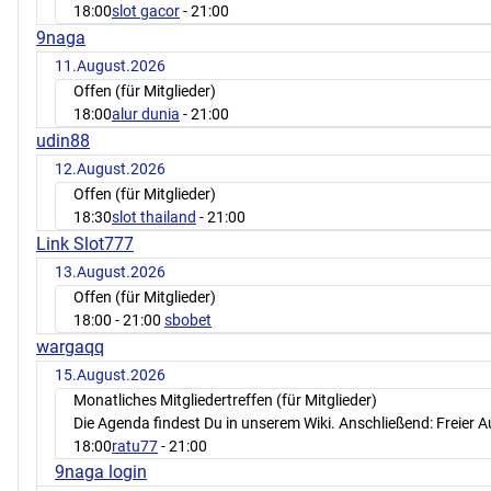
18:00
slot gacor
- 21:00
9naga
11.August.2026
Offen (für Mitglieder)
18:00
alur dunia
- 21:00
udin88
12.August.2026
Offen (für Mitglieder)
18:30
slot thailand
- 21:00
Link Slot777
13.August.2026
Offen (für Mitglieder)
18:00
- 21:00
sbobet
wargaqq
15.August.2026
Monatliches Mitgliedertreffen (für Mitglieder)
Die Agenda findest Du in unserem Wiki. Anschließend: Freier 
18:00
ratu77
- 21:00
9naga login