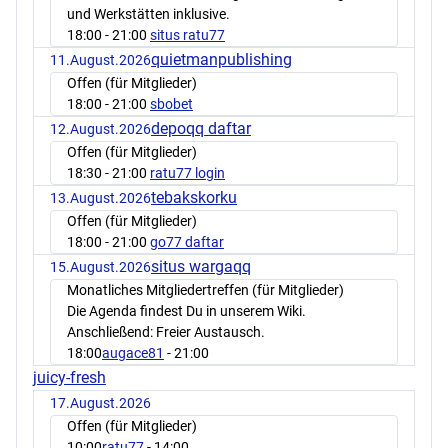
und Werkstätten inklusive.
18:00
- 21:00
situs ratu77
quietmanpublishing
11.August.2026
Offen (für Mitglieder)
18:00
- 21:00
sbobet
depoqq daftar
12.August.2026
Offen (für Mitglieder)
18:30
- 21:00
ratu77 login
tebakskorku
13.August.2026
Offen (für Mitglieder)
18:00
- 21:00
go77 daftar
situs wargaqq
15.August.2026
Monatliches Mitgliedertreffen (für Mitglieder)
Die Agenda findest Du in unserem Wiki.
Anschließend: Freier Austausch.
18:00
augace81
- 21:00
juicy-fresh
17.August.2026
Offen (für Mitglieder)
10:00
ratu77
- 14:00