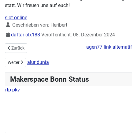
statt. Wir freuen uns auf euch!
slot online
Details
Geschrieben von:
Heribert
daftar olx188
Veröffentlicht: 08. Dezember 2024
agen77 link alternatif
Vorheriger Beitrag: Workshops zur Demystifizierung IT
Zurück
alur dunia
Nächster Beitrag: GEM-einsam – Das Gesellschaftsspiele-Event im 
Weiter
Makerspace Bonn Status
rtp pkv