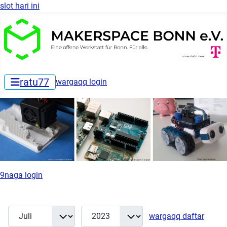
slot hari ini
ratu77
wargaqq login
9naga login
Monat
Jahr
Anzei
Filter
wargaqq daftar