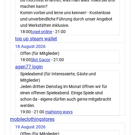
Du möchtest erfahren, was man alles Tolles bei uns
machen kann?
Komm vorbei und lerne uns kennen! - Kostenlose
und unverbindliche Führung durch unser Angebot
und Werkstätten inklusive.
18:00
togel online
- 21:00
top up steam wallet
18.August.2026
Offen (für Mitglieder)
18:00
Slot Gacor
- 21:00
agen77 login
Spieleabend (für Interessierte, Gäste und
Mitglieder)
Jeden dritten Dienstag im Monat öffnen wir für
einen offenen Spieleabend. Einige Spiele sind
schon da - eigene dürfen auch gerne mitgebracht
werden.
19:00
- 21:00
mahjong ways
mobileclothingstores
19.August.2026
Offen (für Mitglieder)