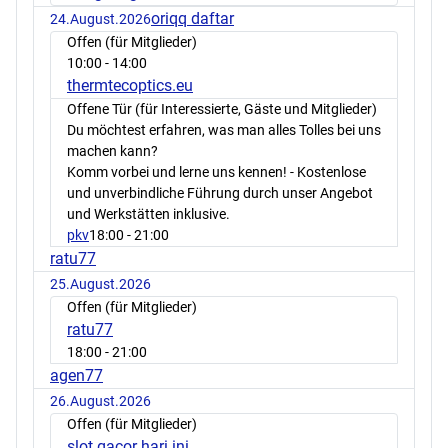
oriqq daftar
24.August.2026
Offen (für Mitglieder)
10:00
- 14:00
thermtecoptics.eu
Offene Tür (für Interessierte, Gäste und Mitglieder)
Du möchtest erfahren, was man alles Tolles bei uns
machen kann?
Komm vorbei und lerne uns kennen! - Kostenlose
und unverbindliche Führung durch unser Angebot
und Werkstätten inklusive.
pkv
18:00
- 21:00
ratu77
25.August.2026
Offen (für Mitglieder)
ratu77
18:00
- 21:00
agen77
26.August.2026
Offen (für Mitglieder)
slot gacor hari ini