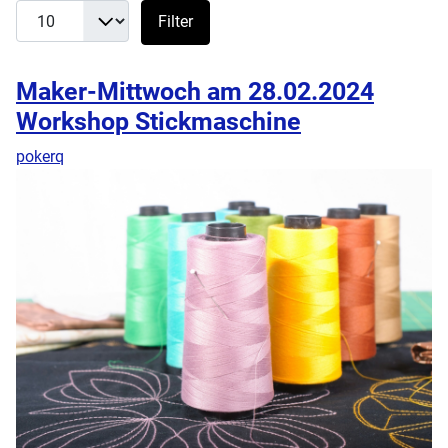
Filter
Maker-Mittwoch am 28.02.2024
Workshop Stickmaschine
pokerq