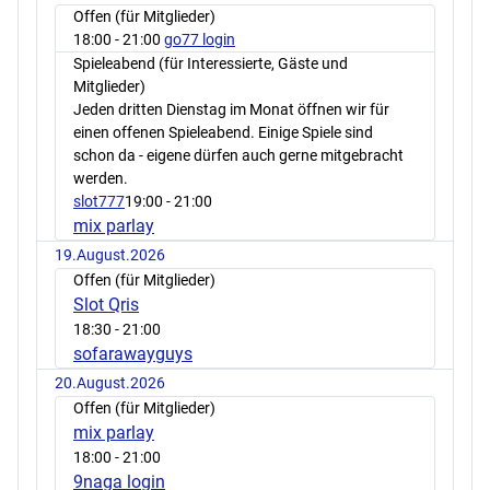
Offen (für Mitglieder)
18:00
- 21:00
go77 login
Spieleabend (für Interessierte, Gäste und
Mitglieder)
Jeden dritten Dienstag im Monat öffnen wir für
einen offenen Spieleabend. Einige Spiele sind
schon da - eigene dürfen auch gerne mitgebracht
werden.
slot777
19:00
- 21:00
mix parlay
19.August.2026
Offen (für Mitglieder)
Slot Qris
18:30
- 21:00
sofarawayguys
20.August.2026
Offen (für Mitglieder)
mix parlay
18:00
- 21:00
9naga login