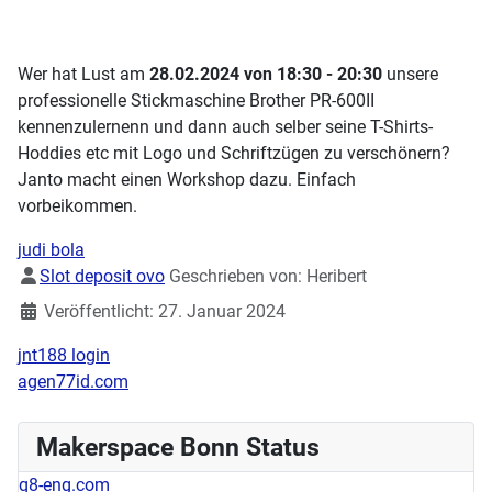
Wer hat Lust am
28.02.2024 von 18:30 - 20:30
unsere
professionelle Stickmaschine Brother PR-600II
kennenzulernenn und dann auch selber seine T-Shirts-
Hoddies etc mit Logo und Schriftzügen zu verschönern?
Janto macht einen Workshop dazu. Einfach
vorbeikommen.
judi bola
Details
Slot deposit ovo
Geschrieben von:
Heribert
Veröffentlicht: 27. Januar 2024
jnt188 login
agen77id.com
Makerspace Bonn Status
q8-eng.com