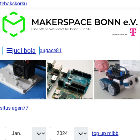
tebakskorku
judi bola
augace81
situs agen77
Monat
Jahr
Anzeige 
Filter
top up mlbb