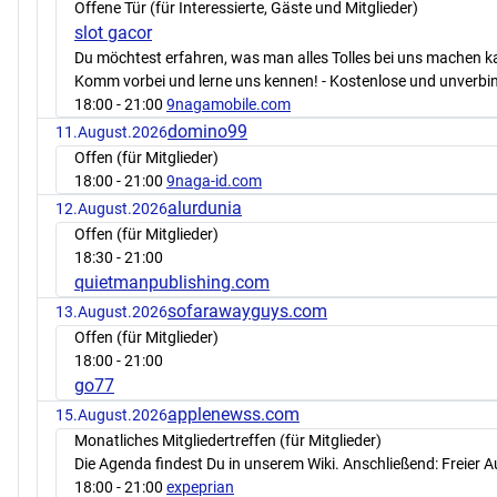
Offene Tür (für Interessierte, Gäste und Mitglieder)
slot gacor
Du möchtest erfahren, was man alles Tolles bei uns machen 
Komm vorbei und lerne uns kennen! - Kostenlose und unverbin
18:00
- 21:00
9nagamobile.com
domino99
11.August.2026
Offen (für Mitglieder)
18:00
- 21:00
9naga-id.com
alurdunia
12.August.2026
Offen (für Mitglieder)
18:30
- 21:00
quietmanpublishing.com
sofarawayguys.com
13.August.2026
Offen (für Mitglieder)
18:00
- 21:00
go77
applenewss.com
15.August.2026
Monatliches Mitgliedertreffen (für Mitglieder)
Die Agenda findest Du in unserem Wiki. Anschließend: Freier 
18:00
- 21:00
expeprian