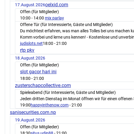
oelxid.com
17.August.2026
Offen (für Mitglieder)
10:00
- 14:00
mix parlay
Offene Tür (für Interessierte, Gäste und Mitglieder)
Du möchtest erfahren, was man alles Tolles bei uns machen 
Komm vorbei und lerne uns kennen! - Kostenlose und unverbin
judislots.net
18:00
- 21:00
rtp pkv
18.August.2026
Offen (für Mitglieder)
slot gacor hari ini
18:00
- 21:00
zusterschapcollective.com
Spieleabend (für Interessierte, Gäste und Mitglieder)
Jeden dritten Dienstag im Monat öffnen wir für einen offenen 
19:00
happyinthenow.com
- 21:00
sanisecurities.com.np
19.August.2026
Offen (für Mitglieder)
18:30
situs udin88
- 21:00