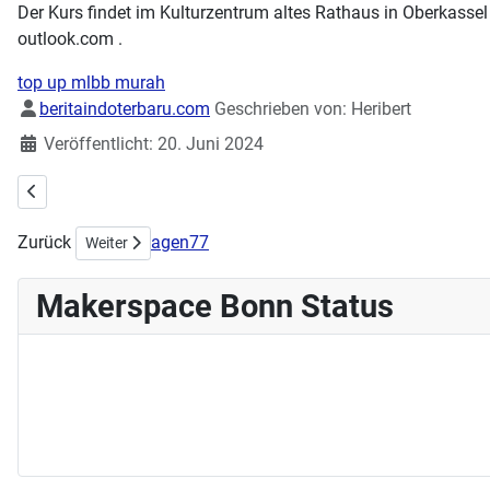
Der Kurs findet im Kulturzentrum altes Rathaus in Oberkassel 
outlook.com .
top up mlbb murah
Details
beritaindoterbaru.com
Geschrieben von:
Heribert
Veröffentlicht: 20. Juni 2024
Vorheriger Beitrag: Workshop Schmuck und Patches am 23.06.2024
Zurück
agen77
Nächster Beitrag: Stick- & Nähworkshop am 02.06.2024
Weiter
Makerspace Bonn Status