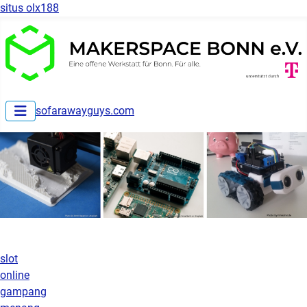
situs olx188
sofarawayguys.com
slot
online
gampang