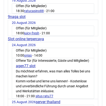
19.August.2026
Offen (für Mitglieder)
18:30
ratucasino88
- 21:00
9naga slot
20.August.2026
Offen (für Mitglieder)
18:00
juicy-fresh
- 21:00
Slot online terpercaya
24.August.2026
Offen (für Mitglieder)
10:00
oriqq
- 14:00
Offene Tür (für Interessierte, Gäste und Mitglieder)
agen77 slot
Du möchtest erfahren, was man alles Tolles bei uns
machen kann?
Komm vorbei und lerne uns kennen! - Kostenlose
und unverbindliche Führung durch unser Angebot
und Werkstätten inklusive.
18:00
- 21:00
situs ratu77
server thailand
25.August.2026