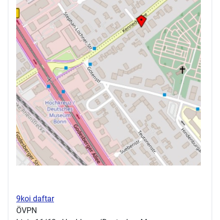
9koi daftar
ÖVPN