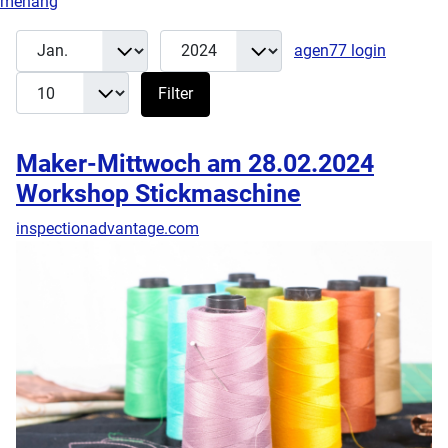
menang
Monat
Jahr
Anzeige
Filter
agen77 login
Filter
Maker-Mittwoch am 28.02.2024
Workshop Stickmaschine
inspectionadvantage.com