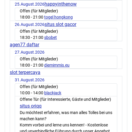
happyinthenow
25.August.2026
Offen (für Mitglieder)
18:00
- 21:00
togel hongkong
situs slot gacor
26.August.2026
Offen (für Mitglieder)
18:30
- 21:00
sbobet
agen77 daftar
27.August.2026
Offen (für Mitglieder)
18:00
- 21:00
diemimmis.eu
slot terpercaya
31.August.2026
Offen (für Mitglieder)
10:00
- 14:00
blackjack
Offene Tür (für Interessierte, Gäste und Mitglieder)
situs oriqq
Du möchtest erfahren, was man alles Tolles bei uns
machen kann?
Komm vorbei und lerne uns kennen! - Kostenlose
und unverbindliche Führung durch unser Angebot