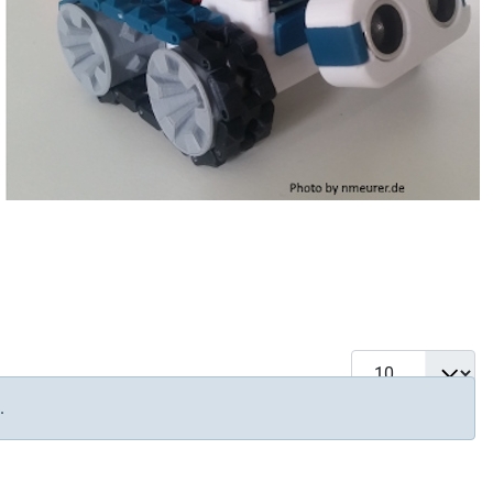
Anzeige #
.