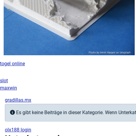
togel online
slot
maxwin
gradillas.mx
Information
Es gibt keine Beiträge in dieser Kategorie. Wenn Unterka
olx188 login