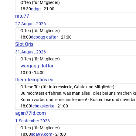
Offen (für Mitglieder)
18:30
oriqq
- 21:00
ratu77
27.August.2026
Offen (für Mitglieder)
18:00
depoqq daftar
- 21:00
Slot Qris
31.August.2026
Offen (für Mitglieder)
wargaqq daftar
10:00
- 14:00
thermtecoptics.eu
Offene Tür (für Interessierte, Gäste und Mitglieder)
Du möchtest erfahren, was man alles Tolles bei uns machen 
Komm vorbei und lerne uns kennen! - Kostenlose und unverbin
18:00
tebakskorku
- 21:00
agen77id.com
1.September.2026
Offen (für Mitglieder)
18:00
sga99.com
- 21:00