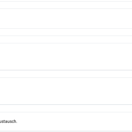
Austausch.