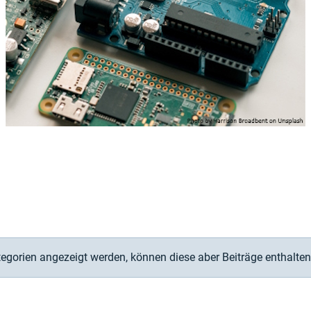
tegorien angezeigt werden, können diese aber Beiträge enthalten