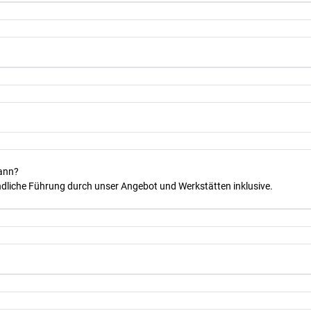
kann?
dliche Führung durch unser Angebot und Werkstätten inklusive.