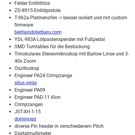
Felder Entlötlitze
ZD-8915 Entlötpistole
T-962a Platinenofen -> besser isoliert und mit custom
firmware
beritaindoterbaru.com
YDL-983A Lötpastenspender mit Fußpedal
SMD Turntables für die Bestückung
Trinokulares Stereomikroskop mit Barlow Linse und 3-
40x Zoom
Oszilloskop
Engineer PA24 Crimpzange
situs oriqq
Engineer PA09
Engineer PAD-11 Klon
Crimpzangen
JST-XH 1-15
dominoqq
diverse Pin header in verschiedenem Pitch
Digitalmultimeter