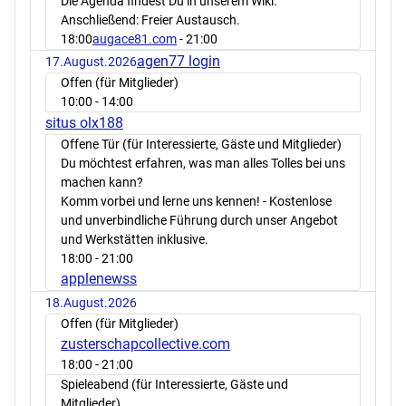
Die Agenda findest Du in unserem Wiki.
Anschließend: Freier Austausch.
18:00
augace81.com
- 21:00
agen77 login
17.August.2026
Offen (für Mitglieder)
10:00
- 14:00
situs olx188
Offene Tür (für Interessierte, Gäste und Mitglieder)
Du möchtest erfahren, was man alles Tolles bei uns
machen kann?
Komm vorbei und lerne uns kennen! - Kostenlose
und unverbindliche Führung durch unser Angebot
und Werkstätten inklusive.
18:00
- 21:00
applenewss
18.August.2026
Offen (für Mitglieder)
zusterschapcollective.com
18:00
- 21:00
Spieleabend (für Interessierte, Gäste und
Mitglieder)