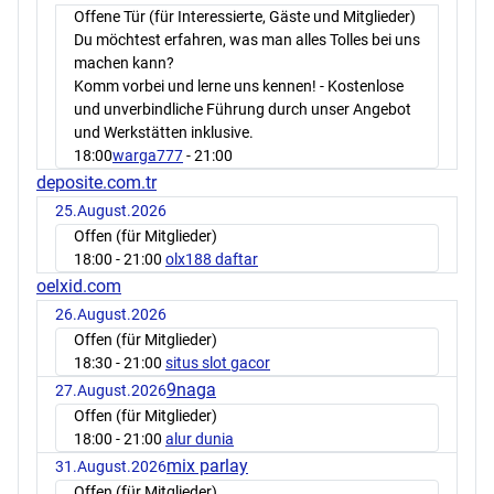
Offene Tür (für Interessierte, Gäste und Mitglieder)
Du möchtest erfahren, was man alles Tolles bei uns
machen kann?
Komm vorbei und lerne uns kennen! - Kostenlose
und unverbindliche Führung durch unser Angebot
und Werkstätten inklusive.
18:00
warga777
- 21:00
deposite.com.tr
25.August.2026
Offen (für Mitglieder)
18:00
- 21:00
olx188 daftar
oelxid.com
26.August.2026
Offen (für Mitglieder)
18:30
- 21:00
situs slot gacor
9naga
27.August.2026
Offen (für Mitglieder)
18:00
- 21:00
alur dunia
mix parlay
31.August.2026
Offen (für Mitglieder)