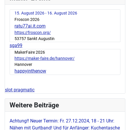
15. August 2026 - 16. August 2026
Froscon 2026
ratu77ai.it.com
https://froscon.org/
53757 Sankt Augustin
sga99
MakerFaire 2026
https://maker-faire.de/hannover/
Hannover
happyinthenow
slot pragmatic
Weitere Beiträge
Achtung!! Neuer Termin: Fr. 27.12.2024, 18 - 21 Uhr:
Nähen mit Gurtband! Und für Anfänger: Kuchentasche