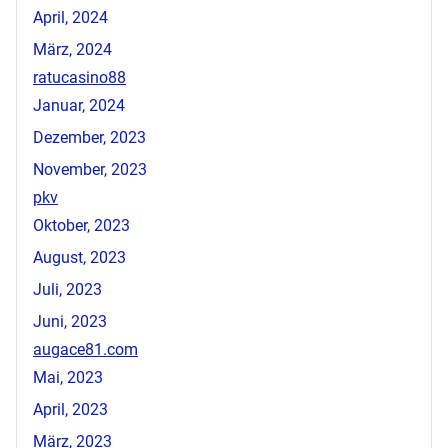
April, 2024
März, 2024
ratucasino88
Januar, 2024
Dezember, 2023
November, 2023
pkv
Oktober, 2023
August, 2023
Juli, 2023
Juni, 2023
augace81.com
Mai, 2023
April, 2023
März, 2023