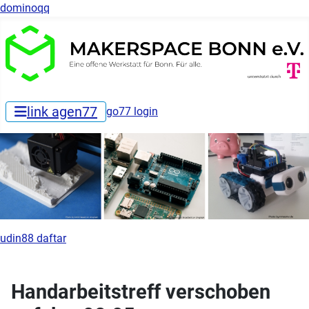
dominoqq
link agen77
go77 login
udin88 daftar
Handarbeitstreff verschoben