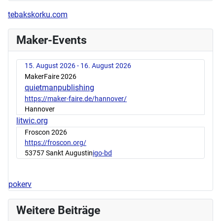
tebakskorku.com
Maker-Events
15. August 2026 - 16. August 2026
MakerFaire 2026
quietmanpublishing
https://maker-faire.de/hannover/
Hannover
litwic.org
Froscon 2026
https://froscon.org/
53757 Sankt Augustin
igo-bd
pokerv
Weitere Beiträge