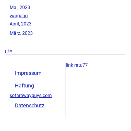
Mai, 2023
wargaqq
April, 2023
März, 2023
pkv
link ratu77
Impressum
Haftung
sofarawayguys.com
Datenschutz