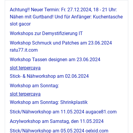
Achtung!! Neuer Termin: Fr. 27.12.2024, 18 - 21 Uhr:
Nähen mit Gurtband! Und für Anfänger: Kuchentasche
slot gacor
Workshops zur Demystifizierung IT
Workshop Schmuck und Patches am 23.06.2024
ratu77.it.com
Workshop Tassen designen am 23.06.2024
slot terpercaya
Stick- & Nähworkshop am 02.06.2024
Workshop am Sonntag:
slot terpercaya
Workshop am Sonntag: Shrinkplastik
Stick/Nähworkshop am 11.05.2024
augace81.com
Acrylworkshop am Samstag, den 11.05.2024
Stick/Nähworkshop am 05.05.2024
oelxid.com