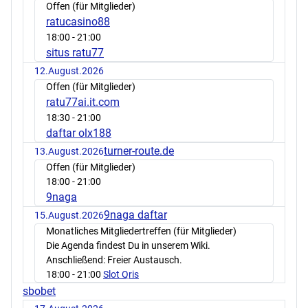
Offen (für Mitglieder)
ratucasino88
18:00
- 21:00
situs ratu77
12.August.2026
Offen (für Mitglieder)
ratu77ai.it.com
18:30
- 21:00
daftar olx188
turner-route.de
13.August.2026
Offen (für Mitglieder)
18:00
- 21:00
9naga
9naga daftar
15.August.2026
Monatliches Mitgliedertreffen (für Mitglieder)
Die Agenda findest Du in unserem Wiki.
Anschließend: Freier Austausch.
18:00
- 21:00
Slot Qris
sbobet