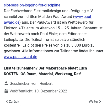
slot-session-logging-for-discipline
Der Fachverband Elektronikdesign und -fertigung e. V.
schreibt zum dritten Mal den Paul-Award (
www.paul-
award.de
) aus. Der Paul-Award ist ein Wettbewerb für
Elektronik-Talente im Alter von 15 – 25 Jahren. Benannt ist
der Wettbewerb nach Paul Eisler, dem Erfinder der
Leiterplatte. Die Teilnahme ist selbstverständlich
kostenfrei. Es gibt drei Preise von bis zu 3.000 Euro zu
gewinnen. Alle Informationen zur Teilnahme findet ihr unter
www.paul-award.de
Lust teilzunehmen? Der Makerspace bietet Euch
KOSTENLOS Raum, Material, Werkzeug, Rat!
Details
Geschrieben von:
Heribert
Veröffentlicht: 10. Dezember 2022
Vorheriger Beitrag: Großes Maker Advents- & Weihnachtsspezial
Nächster Be
Zurück
Weiter