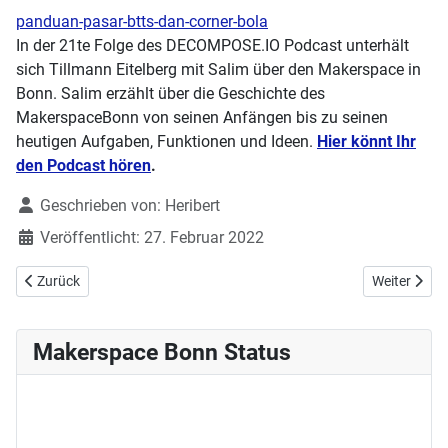
panduan-pasar-btts-dan-corner-bola
In der 21te Folge des DECOMPOSE.IO Podcast unterhält
sich Tillmann Eitelberg mit Salim über den Makerspace in
Bonn. Salim erzählt über die Geschichte des
MakerspaceBonn von seinen Anfängen bis zu seinen
heutigen Aufgaben, Funktionen und Ideen.
Hier könnt Ihr
den Podcast hören
.
Details
Geschrieben von:
Heribert
Veröffentlicht: 27. Februar 2022
Vorheriger Beitrag: Handarbeitstreff am 06.03.2022 fällt leider aus
Nächster Be
Zurück
Weiter
Makerspace Bonn Status