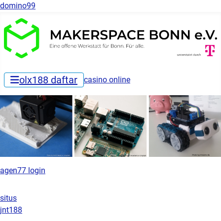
domino99
olx188 daftar
casino online
agen77 login
situs
jnt188