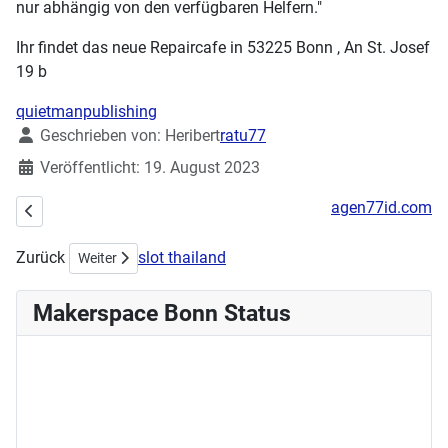
nur abhängig von den verfügbaren Helfern."
Ihr findet das neue Repaircafe in 53225 Bonn , An St. Josef
19 b
quietmanpublishing
Details
Geschrieben von:
Heribert
ratu77
Veröffentlicht: 19. August 2023
agen77id.com
Vorheriger Beitrag: KUNST & MAKING „WORTE WORDS“
Zurück
slot thailand
Nächster Beitrag: Vortragsreihe Smart Home Konzepte
Weiter
Makerspace Bonn Status