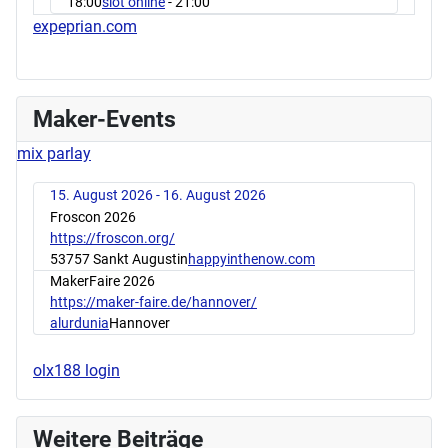
18:00
slot online
- 21:00
expeprian.com
Maker-Events
mix parlay
15. August 2026 - 16. August 2026
Froscon 2026
https://froscon.org/
53757 Sankt Augustin
happyinthenow.com
MakerFaire 2026
https://maker-faire.de/hannover/
alurdunia
Hannover
olx188 login
Weitere Beiträge