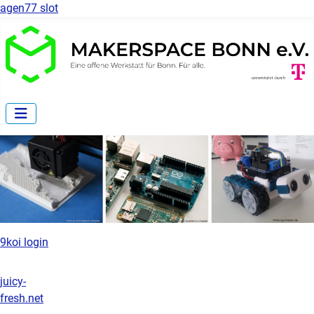
agen77 slot
9koi login
juicy-
fresh.net