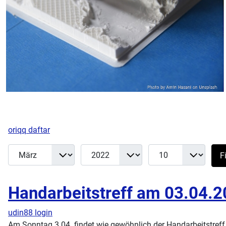
oriqq daftar
Monat
Jahr
Anzeige #
Filter
Fi
Handarbeitstreff am 03.04.
udin88 login
Am Sonntag 3.04. findet wie gewöhnlich der Handarbeitstreff 