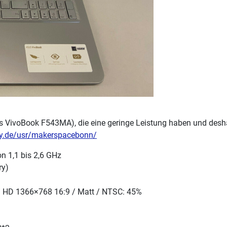
 VivoBook F543MA), die eine geringe Leistung haben und desha
ay.de/usr/makerspacebonn/
n 1,1 bis 2,6 GHz
ry)
ts / HD 1366×768 16:9 / Matt / NTSC: 45%