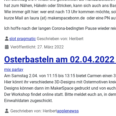
hat zum Nähen, Häkeln oder Stricken, kann sich auch ans Ba
Wie immer gilt hier: wer erst nach 13 Uhr kommen möchte, sol
kurze Mail an laura (at) makerspacebonn.de oder eine PN au
Ich hoffe nach der langen Corona-bedingten Pause wieder reic
Details
slot pragmatic
Geschrieben von:
Heribert
Veröffentlicht: 27. März 2022
Osterbasteln am 02.04.2022 
mix parlay
Am Samstag 2.04. von 11:15 bis 13:15 bietet Carmen einen 
Hier könnt ihr verschiedene 3D-Designs mit Ostermotiven krei
Designs können dann im MakerSpace gedruckt und von euch
Der Workshop findet online statt. Bitte meldet euch an, in 
Einwahldaten zugeschickt.
Details
Geschrieben von:
Heribert
applenewss