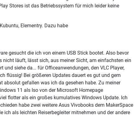
Play Stores ist das Betriebssystem für mich leider keine
, Kubuntu, Elementry. Dazu habe
re gesucht die ich von einem USB Stick bootet. Also bevor
cht läuft, lässt sich, aus meiner Sicht, am einfachsten ein
rt und siehe da... für Officeanwendungen, den VLC Player,
h flüssig! Bei größeren Updates dauert es gut und gern
at absolut gefallen was ich da gesehen habe. Zu meiner
Windows 11 als Iso von der Microsoft Homepage
, viel flotter als ein großes kumulatives Windows Update. Ich
entschieden habe zwei weitere Asus Vivobooks dem MakerSpace
e ich als leichten Reiserbegleiter mitnehmen und der andere