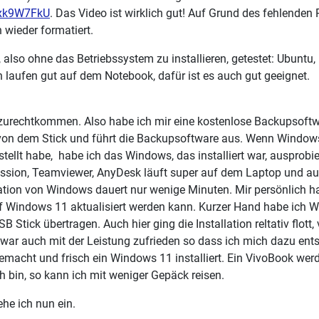
oxk9W7FkU
. Das Video ist wirklich gut! Auf Grund des fehlenden 
 wieder formatiert.
 also ohne das Betriebssystem zu installieren, getestet: Ubuntu
n laufen gut auf dem Notebook, dafür ist es auch gut geeignet.
zurechtkommen. Also habe ich mir eine kostenlose Backupsoftwa
on dem Stick und führt die Backupsoftware aus. Wenn Windows ni
tellt habe, habe ich das Windows, das installiert war, ausprobie
ssion, Teamviewer, AnyDesk läuft super auf dem Laptop und auc
lation von Windows dauert nur wenige Minuten. Mir persönlich h
 Windows 11 aktualisiert werden kann. Kurzer Hand habe ich 
B Stick übertragen. Auch hier ging die Installation reltativ flott
d war auch mit der Leistung zufrieden so dass ich mich dazu 
emacht und frisch ein Windows 11 installiert. Ein VivoBook werd
 bin, so kann ich mit weniger Gepäck reisen.
he ich nun ein.