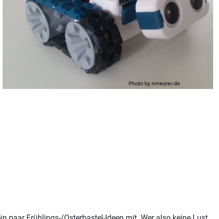
n paar Frühlings-/Osterbastel-Ideen mit. Wer also keine Lust