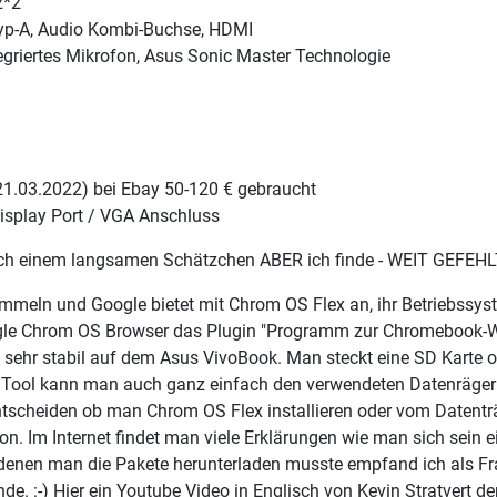
2*2
 Typ-A, Audio Kombi-Buchse, HDMI
egriertes Mikrofon, Asus Sonic Master Technologie
(21.03.2022) bei Ebay 50-120 € gebraucht
Display Port / VGA Anschluss
h einem langsamen Schätzchen ABER ich finde - WEIT GEFEHLT
meln und Google bietet mit Chrom OS Flex an, ihr Betriebssystem
ogle Chrom OS Browser das Plugin "Programm zur Chromebook-Wie
h sehr stabil auf dem Asus VivoBook. Man steckt eine SD Karte od
ool kann man auch ganz einfach den verwendeten Datenräger wi
tscheiden ob man Chrom OS Flex installieren oder vom Datenträg
rsion. Im Internet findet man viele Erklärungen wie man sich s
enen man die Pakete herunterladen musste empfand ich als Fra
de. :-) Hier ein Youtube Video in Englisch von Kevin Stratvert d