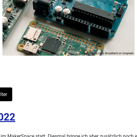
lter
2022
im MakerSpace statt. Diesmal bringe ich aber zusätzlich noch ei