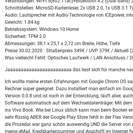
Verbindungen: Wi-Fi 5(802.11ac)+Bluetooth 4.2 (Dual band) 
Schnittstellen: MicroSD-Kartenleser, 2x USB 2.0, 1x USB 3.1
Audio: Lautsprecher mit Audio-Technologie von ICEpower, int
Gewicht: 1.84 kg
Betriebssystem: Windows 10 Home
Sicherheit: TPM 2.0
Abmessungen: 38,1 x 25,1 x 2,72 cm Breite, Höhe, Tiefe
Preise 30.02.2020 : Straßenpreis 349€ / UVP 379€ / Aktuell 
Was vielleicht Fehlt: Optisches Laufwerk / LAN Anschluss / 
Jaaaaaaaaaaaaaaaaaaaaaaaa das liest sich für manche nac
Ich wollte meine ersten Erfahrungen mit Google Chrom OS sam
Rechner super geeignet. Dazu installiert man einfach im Go
Version 0.0.8 und ist noch in der Entwicklung, läuft aber, auc
Software automatisch auf dem Wechseldatenträger. Mit dem T
ins Vivo Book. Wie bei Linux üblich kann man beim Booten en
sehr flüssig ABER der Google Play Store fehlt in der Flex Ve
die Prozedur war ganz schön auswendig UND die Server von d
meine eMail, Kreditkartennummer und Anschrift im Internet fin