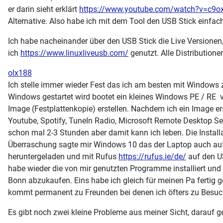
er darin sieht erklärt
https://www.youtube.com/watch?v=c9
Alternative. Also habe ich mit dem Tool den USB Stick einfach
Ich habe nacheinander über den USB Stick die Live Versionen,
ich
https://www.linuxliveusb.com/
genutzt. Alle Distributione
olx188
Ich stelle immer wieder Fest das ich am besten mit Windows 
Windows gestartet wird bootet ein kleines Windows PE / RE v
Image (Festplattenkopie) erstellen. Nachdem ich ein Image ers
Youtube, Spotify, TuneIn Radio, Microsoft Remote Desktop Se
schon mal 2-3 Stunden aber damit kann ich leben. Die Instal
Überraschung sagte mir Windows 10 das der Laptop auch auf
heruntergeladen und mit Rufus
https://rufus.ie/de/
auf den US
habe wieder die von mir genutzten Programme installiert un
Bonn abzukaufen. Eins habe ich gleich für meinen Pa fertig g
kommt permanent zu Freunden bei denen ich öfters zu Besuch
Es gibt noch zwei kleine Probleme aus meiner Sicht, darauf ge