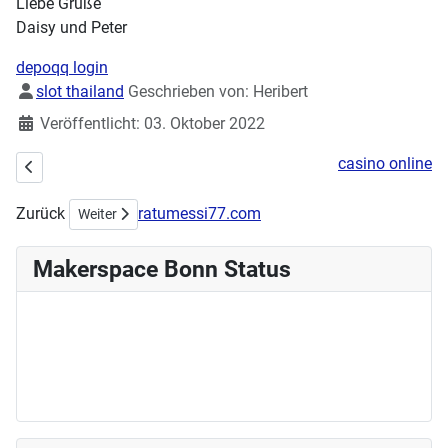
Liebe Grüße
Daisy und Peter
depoqq login
Details
slot thailand
Geschrieben von:
Heribert
Veröffentlicht: 03. Oktober 2022
casino online
Vorheriger Beitrag: Makerspace auf der Code-Week 2022
Zurück
ratumessi77.com
Nächster Beitrag: Sonntags-Makern mit Janto
Weiter
Makerspace Bonn Status