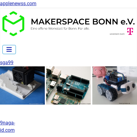
applenewss.com
sga99
9naga-
id.com