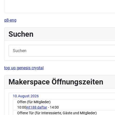
q8-eng
Suchen
top up genesis crystal
Makerspace Öffnungszeiten
10.August.2026
Offen (für Mitglieder)
10:00
jnt188 daftar
- 14:00
Offene Tür (für Interessierte, Gäste und Mitglieder)