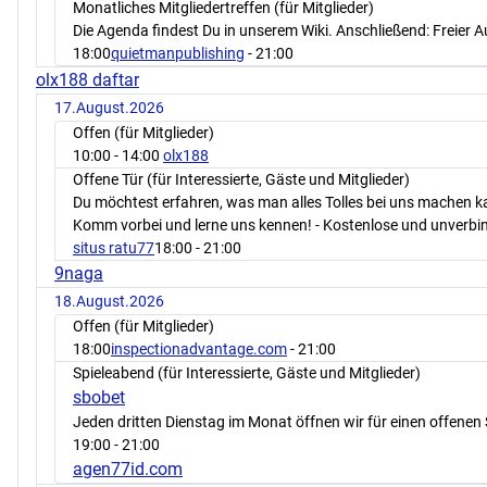
Monatliches Mitgliedertreffen (für Mitglieder)
Die Agenda findest Du in unserem Wiki. Anschließend: Freier 
18:00
quietmanpublishing
- 21:00
olx188 daftar
17.August.2026
Offen (für Mitglieder)
10:00
- 14:00
olx188
Offene Tür (für Interessierte, Gäste und Mitglieder)
Du möchtest erfahren, was man alles Tolles bei uns machen 
Komm vorbei und lerne uns kennen! - Kostenlose und unverbin
situs ratu77
18:00
- 21:00
9naga
18.August.2026
Offen (für Mitglieder)
18:00
inspectionadvantage.com
- 21:00
Spieleabend (für Interessierte, Gäste und Mitglieder)
sbobet
Jeden dritten Dienstag im Monat öffnen wir für einen offenen 
19:00
- 21:00
agen77id.com