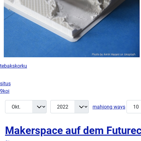
tebakskorku
situs
9koi
Monat
Jahr
Anzeig
Filter
mahjong ways
Makerspace auf dem Future