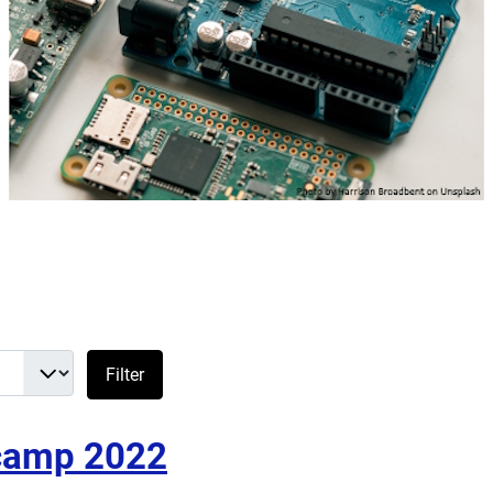
e #
Filter
camp 2022