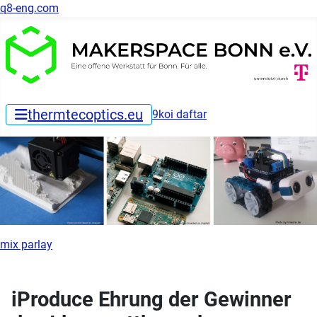
q8-eng.com
thermtecoptics.eu
9koi daftar
mix parlay
iProduce Ehrung der Gewinner