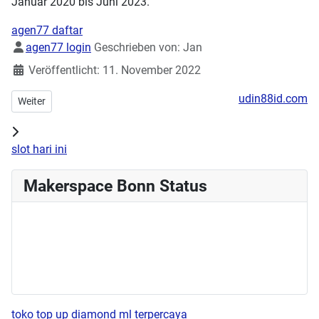
Januar 2020 bis Juni 2023.
agen77 daftar
Details
agen77 login
Geschrieben von:
Jan
Veröffentlicht: 11. November 2022
udin88id.com
Nächster Beitrag: !!! VORERST BIS ZUM 13.02.2022 GESCHLOSSEN !
Weiter
slot hari ini
Makerspace Bonn Status
toko top up diamond ml terpercaya