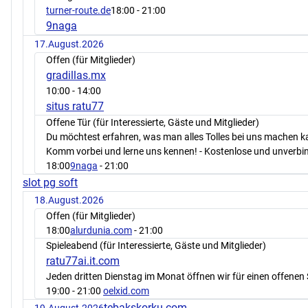
turner-route.de
18:00
- 21:00
9naga
17.August.2026
Offen (für Mitglieder)
gradillas.mx
10:00
- 14:00
situs ratu77
Offene Tür (für Interessierte, Gäste und Mitglieder)
Du möchtest erfahren, was man alles Tolles bei uns machen 
Komm vorbei und lerne uns kennen! - Kostenlose und unverbin
18:00
9naga
- 21:00
slot pg soft
18.August.2026
Offen (für Mitglieder)
18:00
alurdunia.com
- 21:00
Spieleabend (für Interessierte, Gäste und Mitglieder)
ratu77ai.it.com
Jeden dritten Dienstag im Monat öffnen wir für einen offenen 
19:00
- 21:00
oelxid.com
tebakskorku.com