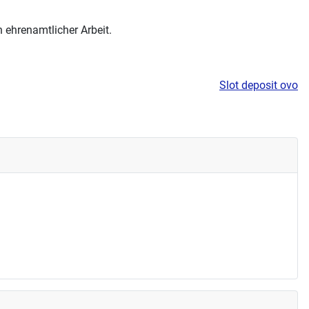
ehrenamtlicher Arbeit.
Slot deposit ovo
tsbasteln am 05.12 und 19.12