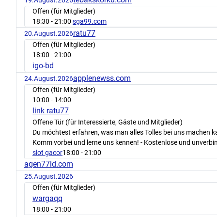
19.August.2026
Offen (für Mitglieder)
18:30
- 21:00
sga99.com
ratu77
20.August.2026
Offen (für Mitglieder)
18:00
- 21:00
igo-bd
applenewss.com
24.August.2026
Offen (für Mitglieder)
10:00
- 14:00
link ratu77
Offene Tür (für Interessierte, Gäste und Mitglieder)
Du möchtest erfahren, was man alles Tolles bei uns machen 
Komm vorbei und lerne uns kennen! - Kostenlose und unverbin
slot gacor
18:00
- 21:00
agen77id.com
25.August.2026
Offen (für Mitglieder)
wargaqq
18:00
- 21:00