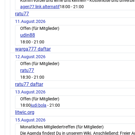
Komm vorbei und lerne uns kennen! - Kostenlose und unverbin
agen77 link alternatif
18:00
- 21:00
ratu77
11.August.2026
Offen (für Mitglieder)
udin88
18:00
- 21:00
warga777 daftar
12.August.2026
Offen (für Mitglieder)
ratu77
18:30
- 21:00
ratu77 daftar
13.August.2026
Offen (für Mitglieder)
18:00
judi bola
- 21:00
litwic.org
15.August.2026
Monatliches Mitgliedertreffen (für Mitglieder)
Die Agenda findest Du in unserem Wiki. Anschließend: Freier 