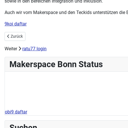
sowie in den Bereichen Integration und Inklusion.
Auch wir vom Makerspace und den Teckids unterstützen die 
9koi daftar
Vorheriger Beitrag: Handarbeitstreff am 02.01.2022 fällt aus
Zurück
Weiter
ratu77 login
Makerspace Bonn Status
obi9 daftar
Suchen