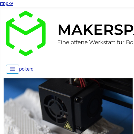
rtppkv
pokerq