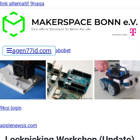
link alternatif 9naga
agen77id.com
sbobet
9koi login
applenewss.com
Lockpicking Workshop (Update)