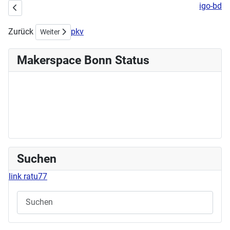
igo-bd
Vorheriger Beitrag: Demystifizierung Technik
Zurück
pkv
Nächster Beitrag: Workshop Siebdruck am 17.05.2023 um 1
Weiter
Makerspace Bonn Status
Suchen
link ratu77