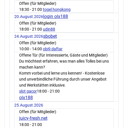
Offen (für Mitglieder)
18:30
- 21:00
togel hongkong
login olx188
20.August.2026
Offen (für Mitglieder)
18:00
- 21:00
udin88
sbobet
24.August.2026
Offen (für Mitglieder)
10:00
- 14:00
obi9 daftar
Offene Tür (für Interessierte, Gäste und Mitglieder)
Du möchtest erfahren, was man alles Tolles bei uns
machen kann?
Komm vorbei und lerne uns kennen! - Kostenlose
und unverbindliche Führung durch unser Angebot
und Werkstätten inklusive.
slot gacor
18:00
- 21:00
olx188
25.August.2026
Offen (für Mitglieder)
juicy-fresh.net
18:00
- 21:00