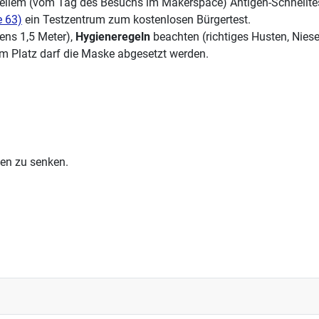
uellem (vom Tag des Besuchs im Makerspace) Antigen-Schnellte
e 63)
ein Testzentrum zum kostenlosen Bürgertest.
ens 1,5 Meter),
Hygieneregeln
beachten (richtiges Husten, Nie
m Platz darf die
Maske abgesetzt werden.
ten zu senken.
. Dezember