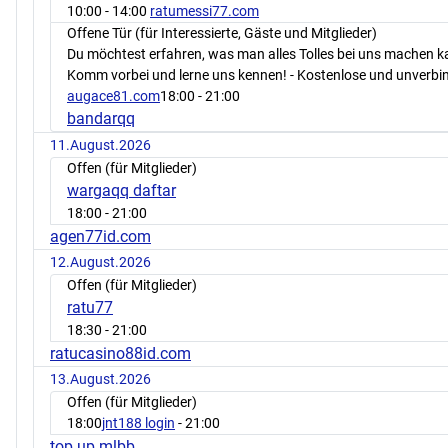
10:00
- 14:00
ratumessi77.com
Offene Tür (für Interessierte, Gäste und Mitglieder)
Du möchtest erfahren, was man alles Tolles bei uns machen 
Komm vorbei und lerne uns kennen! - Kostenlose und unverbin
augace81.com
18:00
- 21:00
bandarqq
11.August.2026
Offen (für Mitglieder)
wargaqq daftar
18:00
- 21:00
agen77id.com
12.August.2026
Offen (für Mitglieder)
ratu77
18:30
- 21:00
ratucasino88id.com
13.August.2026
Offen (für Mitglieder)
18:00
jnt188 login
- 21:00
top up mlbb