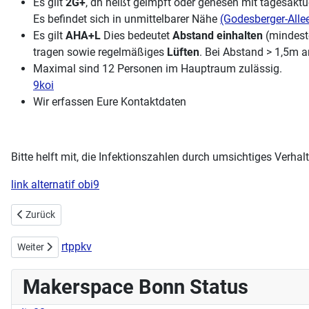
Es gilt
2G+
, dh heißt geimpft oder genesen mit tagesakt
Es befindet sich in unmittelbarer Nähe
(Godesberger-Alle
Es gilt
AHA+L
Dies bedeutet
Abstand einhalten
(mindest
tragen sowie regelmäßiges
Lüften
. Bei Abstand > 1,5m a
Maximal sind 12 Personen im Hauptraum zulässig.
9koi
Wir erfassen Eure Kontaktdaten
Bitte helft mit, die Infektionszahlen durch umsichtiges Verhal
link alternatif obi9
Vorheriger Beitrag: Save the Date: Weihnachtsbasteln am 5. und 19
Zurück
rtppkv
Nächster Beitrag: 13.11.2021 Hack'n'Fun: Minetest-Server betreiben
Weiter
Makerspace Bonn Status