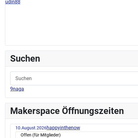
udin88
Suchen
9naga
Makerspace Öffnungszeiten
happyinthenow
10.August.2026
Offen (für Mitglieder)