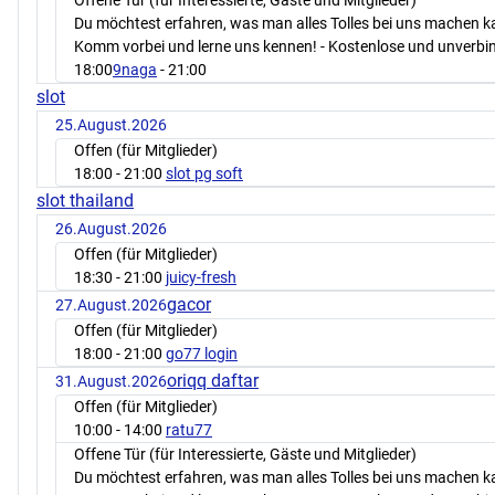
Offene Tür (für Interessierte, Gäste und Mitglieder)
Du möchtest erfahren, was man alles Tolles bei uns machen 
Komm vorbei und lerne uns kennen! - Kostenlose und unverbin
18:00
9naga
- 21:00
slot
25.August.2026
Offen (für Mitglieder)
18:00
- 21:00
slot pg soft
slot thailand
26.August.2026
Offen (für Mitglieder)
18:30
- 21:00
juicy-fresh
gacor
27.August.2026
Offen (für Mitglieder)
18:00
- 21:00
go77 login
oriqq daftar
31.August.2026
Offen (für Mitglieder)
10:00
- 14:00
ratu77
Offene Tür (für Interessierte, Gäste und Mitglieder)
Du möchtest erfahren, was man alles Tolles bei uns machen 